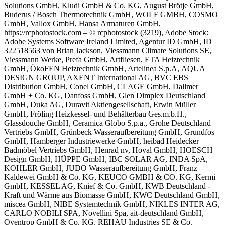
Solutions GmbH, Kludi GmbH & Co. KG, August Brötje GmbH,
Buderus / Bosch Thermotechnik GmbH, WOLF GMBH, COSMO
GmbH, Vallox GmbH, Hansa Armaturen GmbH,
https://rcphotostock.com – © rcphotostock (3219), Adobe Stock:
Adobe Systems Software Ireland Limited, Agentur ID GmbH, ID
322518563 von Brian Jackson, Viessmann Climate Solutions SE,
Viessmann Werke, Prefa GmbH, Artfliesen, ETA Heiztechnik
GmbH, ÖkoFEN Heiztechnik GmbH,
Artelinea S.p.A,
AQUA
DESIGN GROUP, AXENT International AG,
BVC EBS
Distribution GmbH,
Conel GmbH,
CLAGE GmbH, Dallmer
GmbH + Co. KG, Danfoss GmbH, Glen Dimplex Deutschland
GmbH, Duka AG, Duravit Aktiengesellschaft, Erwin Müller
GmbH, Fröling Heizkessel- und Behälterbau Ges.m.b.H.,
Glassdouche GmbH, Ceramica Globo S.p.a., Grohe Deutschland
Vertriebs GmbH, Grünbeck Wasseraufbereitung GmbH,
Grundfos
GmbH, Hamberger Industriewerke GmbH, heibad Heidecker
Badmöbel Vertriebs GmbH,
Henrad nv, Hoval GmbH, HOESCH
Design GmbH,
HÜPPE GmbH, IBC SOLAR AG, INDA SpA,
KOHLER GmbH, JUDO Wasseraufbereitung GmbH, Franz
Kaldewei GmbH & Co. KG,
KEUCO GMBH & CO. KG, Kermi
GmbH, KESSEL AG, Knief & Co. GmbH, KWB Deutschland -
Kraft und Wärme aus Biomasse GmbH, KWC Deutschland GmbH,
miscea GmbH, NIBE Systemtechnik GmbH, NIKLES INTER AG,
CARLO NOBILI SPA, Novellini Spa, ait-deutschland GmbH,
Oventrop GmbH & Co. KG, REHAU Industries SE & Co.