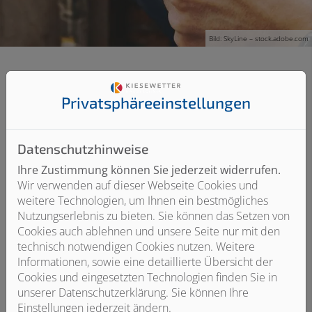
Bild: SkyLine – stock.adobe.com
Privatsphäre­einstellungen
Wartung und Service
Kompetenter Service rund um Ihre
Datenschutzhinweise
Heizung
Ihre Zustimmung können Sie jederzeit widerrufen.
Unser Service gibt Ihnen die Sicherheit, dass Ihre
Wir verwenden auf dieser Webseite Cookies und
Heizung über viele Jahre effizient und zuverlässig
weitere Technologien, um Ihnen ein bestmögliches
funktioniert. Das zahlt sich langfristig für Sie aus. Und
Nutzungserlebnis zu bieten. Sie können das Setzen von
falls es doch einmal ein Problem gibt, sind wir schnell
Cookies auch ablehnen und unsere Seite nur mit den
für Sie da.
technisch notwendigen Cookies nutzen. Weitere
Informationen, sowie eine detaillierte Übersicht der
Cookies und eingesetzten Technologien finden Sie in
unserer Datenschutzerklärung. Sie können Ihre
Einstellungen jederzeit ändern.