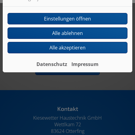
Einstellungen öffnen
Alle ablehnen
Alle akzeptieren
Jetzt ganz einfach und bequem online Termine
anfragen!
Datenschutz
Impressum
Termin vereinbaren
Footer - Kontaktdaten und Öffnungszeiten
Kontakt
Kiesewetter Haustechnik GmbH
Wettlkam 72
83624 Otterfing