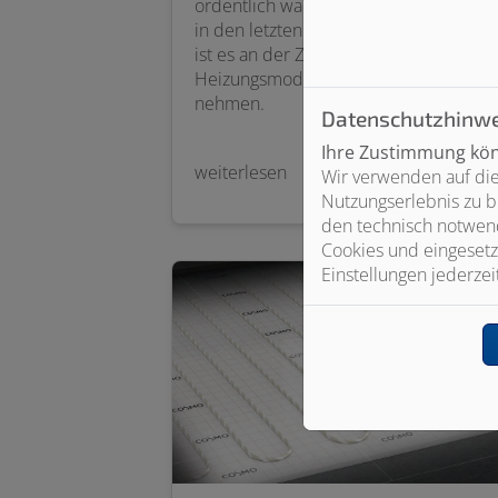
ordentlich warm? Ihre Heizkosten sind
in den letzten Jahren gestiegen? Dann
ist es an der Zeit, eine
Heizungsmodernisierung in Angriff zu
nehmen.
Datenschutzhinwe
Ihre Zustimmung könn
weiterlesen
Wir verwenden auf die
Nutzungserlebnis zu b
den technisch notwend
Cookies und eingesetz
Einstellungen jederzei