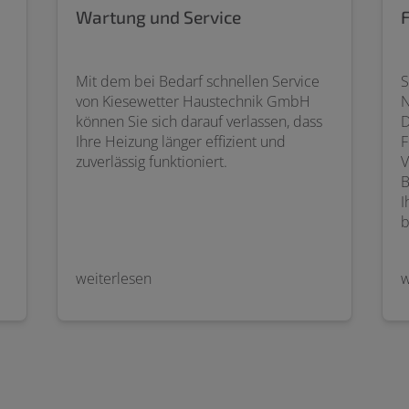
Wartung und Service
Mit dem bei Bedarf schnellen Service
S
von Kiesewetter Haustechnik GmbH
N
können Sie sich darauf verlassen, dass
D
Ihre Heizung länger effizient und
F
zuverlässig funktioniert.
V
B
I
b
weiterlesen
w