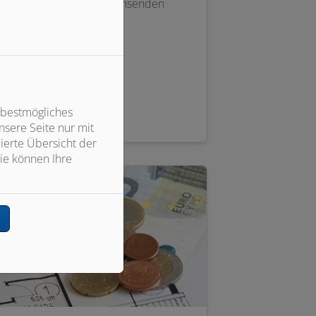
eizen mit dem nachwachsenden
ohstoff Holz.
eiterlesen
 bestmögliches
sere Seite nur mit
ierte Übersicht der
ie können Ihre
n